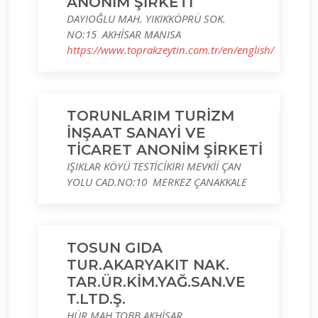
ANONİM ŞİRKETİ
DAYIOĞLU MAH. YIKIKKÖPRÜ SOK.
NO:15 AKHİSAR MANISA
https://www.toprakzeytin.com.tr/en/english/
TORUNLARIM TURİZM
İNŞAAT SANAYİ VE
TİCARET ANONİM ŞİRKETİ
IŞIKLAR KÖYÜ TESTİCİKIRI MEVKİİ ÇAN
YOLU CAD.NO:10 MERKEZ ÇANAKKALE
TOSUN GIDA
TUR.AKARYAKIT NAK.
TAR.ÜR.KİM.YAĞ.SAN.VE
T.LTD.Ş.
HÜR.MAH.TOBB AKHİSAR