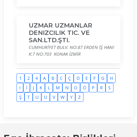
UZMAR UZMANLAR
DENIZCILIK TIC. VE
SAN.LTD.ŞTI.
CUMHURİYET BULV. NO:87 ERDEN İŞ HANI
K:7 NO:703 KONAK İZMİR
1
2
4
A
B
C
Ç
D
E
F
G
H
I
İ
J
K
L
M
N
O
Ö
P
R
S
Ş
T
U
Ü
V
W
Y
Z