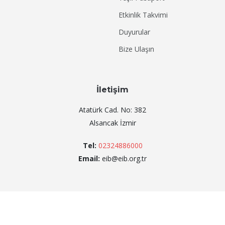
Etkinlik Takvimi
Duyurular
Bize Ulaşın
İletişim
Atatürk Cad. No: 382
Alsancak İzmir
Tel:
02324886000
Email:
eib@eib.org.tr