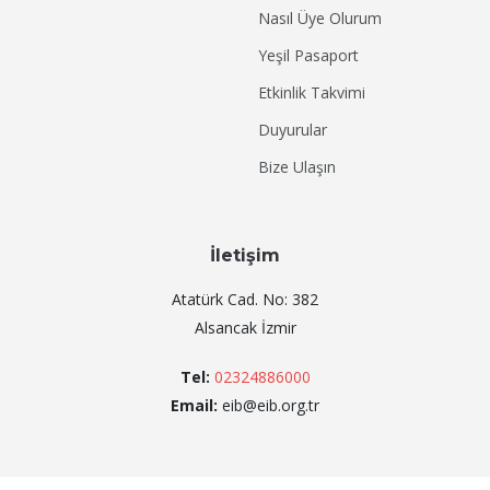
Nasıl Üye Olurum
Yeşil Pasaport
Etkinlik Takvimi
Duyurular
Bize Ulaşın
İletişim
Atatürk Cad. No: 382
Alsancak İzmir
Tel:
02324886000
Email:
eib@eib.org.tr