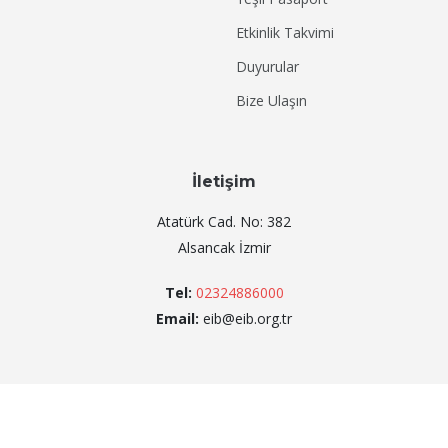
Etkinlik Takvimi
Duyurular
Bize Ulaşın
İletişim
Atatürk Cad. No: 382
Alsancak İzmir
Tel:
02324886000
Email:
eib@eib.org.tr