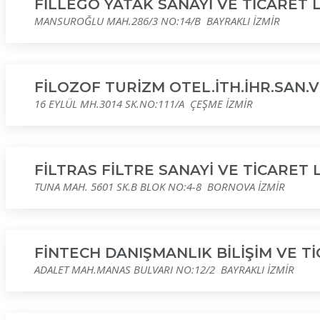
FİLLEGO YATAK SANAYİ VE TİCARET L
MANSUROĞLU MAH.286/3 NO:14/B BAYRAKLI İZMİR
FİLOZOF TURİZM OTEL.İTH.İHR.SAN.VE
16 EYLÜL MH.3014 SK.NO:111/A ÇEŞME İZMİR
FİLTRAS FİLTRE SANAYİ VE TİCARET 
TUNA MAH. 5601 SK.B BLOK NO:4-8 BORNOVA İZMİR
FİNTECH DANIŞMANLIK BİLİŞİM VE Tİ
ADALET MAH.MANAS BULVARI NO:12/2 BAYRAKLI İZMİR