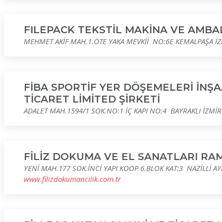
FILEPACK TEKSTİL MAKİNA VE AMBALA
MEHMET AKİF MAH.1.ÖTE YAKA MEVKİİ NO:6E KEMALPAŞA İ
FİBA SPORTİF YER DÖŞEMELERİ İNŞ
TİCARET LİMİTED ŞİRKETİ
ADALET MAH.1594/1 SOK.NO:1 İÇ KAPI NO:4 BAYRAKLI İZMİR
FİLİZ DOKUMA VE EL SANATLARI RAM
YENİ MAH.177 SOK.İNCİ YAPI KOOP 6.BLOK KAT:3 NAZİLLİ A
www.filizdokumancilik.com.tr