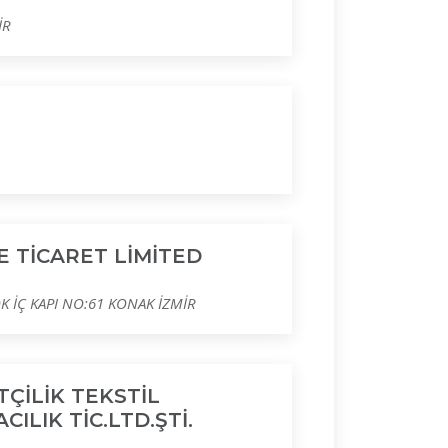
İR
E TİCARET LİMİTED
K İÇ KAPI NO:61 KONAK İZMİR
ÇİLİK TEKSTİL
ILIK TİC.LTD.ŞTİ.