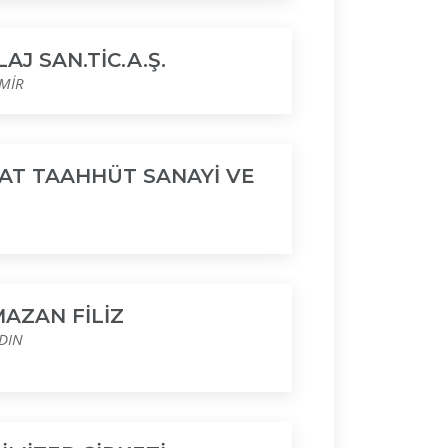
J SAN.TİC.A.Ş.
ZMİR
AAT TAAHHÜT SANAYİ VE
AZAN FİLİZ
YDIN