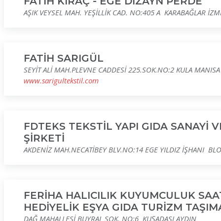
FATİH KIRAÇ - EGE DİZAYN PERDE
AŞIK VEYSEL MAH. YEŞİLLİK CAD. NO:405 A KARABAĞLAR İZM
FATİH SARIGÜL
SEYİT ALİ MAH.PLEVNE CADDESİ 225.SOK.NO:2 KULA MANISA
www.sarigultekstil.com
FDTEKS TEKSTİL YAPI GIDA SANAYİ V
ŞİRKETİ
AKDENİZ MAH.NECATİBEY BLV.NO:14 EGE YILDIZ İŞHANI BLO
FERİHA HALICILIK KUYUMCULUK SAAT
HEDİYELİK EŞYA GIDA TURİZM TAŞIMAC
DAĞ MAHALLESİ BUYRAL SOK. NO:6 KUŞADASI AYDIN