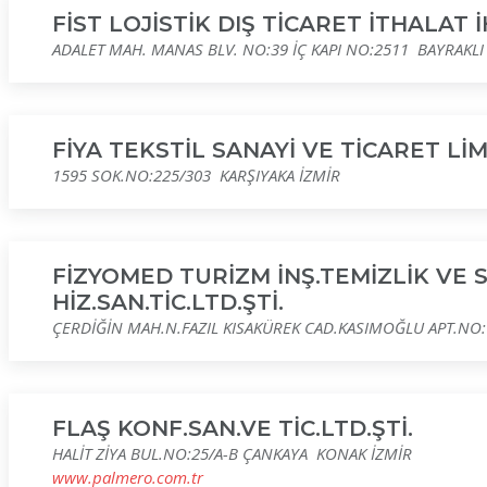
FİST LOJİSTİK DIŞ TİCARET İTHALAT 
ADALET MAH. MANAS BLV. NO:39 İÇ KAPI NO:2511 BAYRAKLI
FİYA TEKSTİL SANAYİ VE TİCARET LİM
1595 SOK.NO:225/303 KARŞIYAKA İZMİR
FİZYOMED TURİZM İNŞ.TEMİZLİK VE 
HİZ.SAN.TİC.LTD.ŞTİ.
ÇERDİĞİN MAH.N.FAZIL KISAKÜREK CAD.KASIMOĞLU APT.NO
FLAŞ KONF.SAN.VE TİC.LTD.ŞTİ.
HALİT ZİYA BUL.NO:25/A-B ÇANKAYA KONAK İZMİR
www.palmero.com.tr