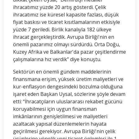
ihracatımız yüzde 20 artış gösterdi. Çelik
ihracatımız ise küresel kapasite fazlası, düşük
fiyat baskısı ve ticaret kısıtlamalarının etkisiyle
yüzde 7 geriledi. Birlik kanalıyla 182 ülkeye
ihracat gerçekleştirdik. Avrupa Birliği'nin en
önemli pazarımız olmayı sürdürdü. Orta Doğu,
Kuzey Afrika ve Balkanlar'da pazar çeşitlendirme
çalışmalarına hız verdik” diye konuştu.
Sektörün en önemli gündem maddelerinin
finansmana erişim, yüksek üretim maliyetleri ve
kur-enflasyon dengesindeki bozulma olduğuna
işaret eden Başkan Uysal, sözlerine şöyle devam
etti: “İhracatçıların uluslararası rekabet gücünü
koruyabilmesi için uygun finansman
imkânlarının genişletilmesi ve maliyetleri
azaltacak yapısal düzenlemelerin hayata
geçirilmesi gerekiyor. Avrupa Birliği'nin çelik
ürünlerine yönelik yeni ticaret önlemleri ile 1