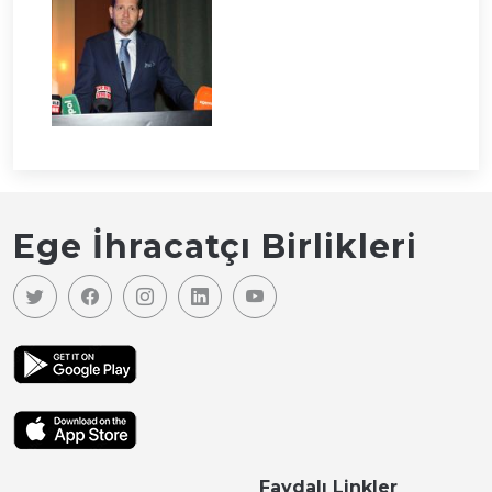
Ege İhracatçı Birlikleri
Faydalı Linkler