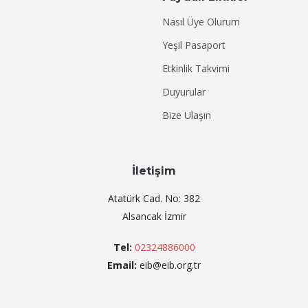
Nasıl Üye Olurum
Yeşil Pasaport
Etkinlik Takvimi
Duyurular
Bize Ulaşın
İletişim
Atatürk Cad. No: 382
Alsancak İzmir
Tel:
02324886000
Email:
eib@eib.org.tr