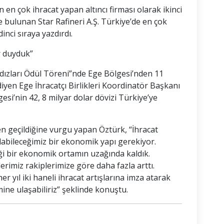
n en çok ihracat yapan altıncı firması olarak ikinci
e bulunan Star Rafineri A.Ş. Türkiye’de en çok
inci sıraya yazdırdı.
r duyduk”
Yıldızları Ödül Töreni”nde Ege Bölgesi’nden 11
yen Ege İhracatçı Birlikleri Koordinatör Başkanı
i’nin 42, 8 milyar dolar dövizi Türkiye’ye
n geçildiğine vurgu yapan Öztürk, “İhracat
labileceğimiz bir ekonomik yapı gerekiyor.
ği bir ekonomik ortamın uzağında kaldık.
lerimiz rakiplerimize göre daha fazla arttı.
er yıl iki haneli ihracat artışlarına imza atarak
ine ulaşabiliriz” şeklinde konuştu.