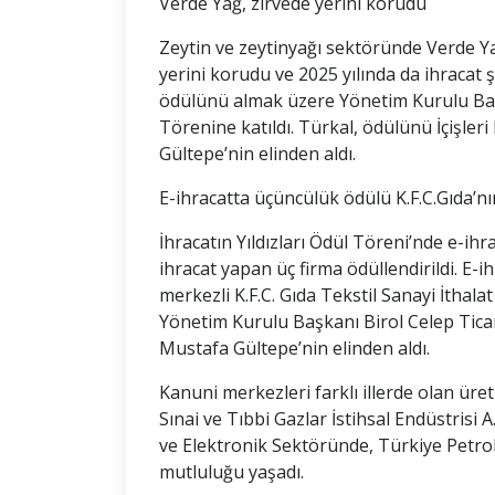
Verde Yağ, zirvede yerini korudu
Zeytin ve zeytinyağı sektöründe Verde Ya
yerini korudu ve 2025 yılında da ihracat
ödülünü almak üzere Yönetim Kurulu Başk
Törenine katıldı. Türkal, ödülünü İçişle
Gültepe’nin elinden aldı.
E-ihracatta üçüncülük ödülü K.F.C.Gıda’nı
İhracatın Yıldızları Ödül Töreni’nde e-ih
ihracat yapan üç firma ödüllendirildi. E
merkezli K.F.C. Gıda Tekstil Sanayi İthala
Yönetim Kurulu Başkanı Birol Celep Tica
Mustafa Gültepe’nin elinden aldı.
Kanuni merkezleri farklı illerde olan ür
Sınai ve Tıbbi Gazlar İstihsal Endüstrisi 
ve Elektronik Sektöründe, Türkiye Petrol
mutluluğu yaşadı.