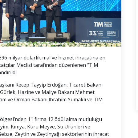
 396 milyar dolarlık mal ve hizmet ihracatına en
acatçılar Meclisi tarafından düzenlenen “TİM
ndırıldı.
başkanı Recep Tayyip Erdoğan, Ticaret Bakanı
n Gürlek, Hazine ve Maliye Bakanı Mehmet
Tarım ve Orman Bakanı İbrahim Yumaklı ve TİM
 Bölgesi’nden 11 firma 12 ödül alma mutluluğu
 Giyim, Kimya, Kuru Meyve, Su Ürünleri ve
bze, Zeytin ve Zeytinyağı sektörlerinin ihracat