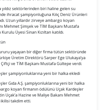
 yıldız sektörlerinden biri haline gelen su
de ihracat şampiyonluğuna Kılıç Deniz Ürünleri
andı. Uzun yıllardır zirveye ambargo koyan
anı Mehmet Şimşek ve TİM Başkanı Mustafa
Kurulu Üyesi Sinan Kızıltan katıldı.
tün
ururu yaşayan bir diğer firma tütün sektöründe
 Türkiye Üretim Direktörü Sarper Ege Ulukaya’ya
a Çiftçi ve TİM Başkanı Mustafa Gültepe verdi.
er şampiyonluklarına yeni bir halka ekledi
er Gıda A.Ş. şampiyonluklarına yeni bir halka
mbargo koyan firmanın ödülünü Uçak Kardeşler
ttin Uçak’a Hazine ve Maliye Bakanı Mehmet
lisi takdim etti.