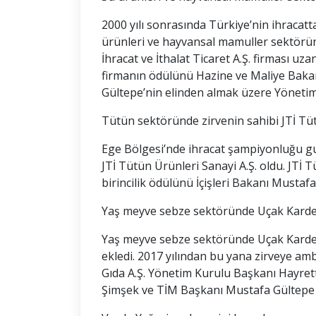
2000 yılı sonrasında Türkiye’nin ihracatta
ürünleri ve hayvansal mamuller sektörün
İhracat ve İthalat Ticaret A.Ş. firması uz
firmanın ödülünü Hazine ve Maliye Bak
Gültepe’nin elinden almak üzere Yönetim 
Tütün sektöründe zirvenin sahibi JTİ Tü
Ege Bölgesi’nde ihracat şampiyonluğu g
JTİ Tütün Ürünleri Sanayi A.Ş. oldu. JTİ
birincilik ödülünü İçişleri Bakanı Mustaf
Yaş meyve sebze sektöründe Uçak Kardeşl
Yaş meyve sebze sektöründe Uçak Kardeşl
ekledi. 2017 yılından bu yana zirveye a
Gıda A.Ş. Yönetim Kurulu Başkanı Hayre
Şimşek ve TİM Başkanı Mustafa Gültepe iki