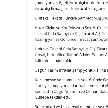
şampiyonları Egeli ihracatçılar olurken, e
ihracatçı firma girdi. E-ihracat kategorisin
Üniteks Tekstil Türkiye Şampiyonluğunu 
Hazır Giyim ve Konfeksiyon Sektörü’nde 2
Tekstil Gıda Sanayi ve Dış Ticaret A.Ş. 2
hazır giyim sektöründe ihracat şampiyonl
Üniteks Tekstil Gıda Sanayi ve Dış Tica
Ünsal, birincilik ödülünü Adalet Bakanı
ikilisinin elinden aldı.
Özgür Tarım ihracat şampiyonluklarına b
Kuru meyve ve mamulleri sektöründe Özgü
Türkiye şampiyonluklarına bir yenisini 
Şemsettin Özgür’e Tarım ve Orman Baka
Gültepe takdim etti.
Su ürünleri ve hayvansal mamuller sektö