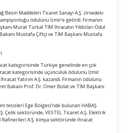
ğ Besin Maddeleri Ticaret Sanayi A.Ş. zirvedeki
 şampiyonluğu ödülünü İzmir’e getirdi. Firmanın
anı Murat Türkal TİM İhracatın Yıldızları Ödül
ri Bakanı Mustafa Çiftçi ve TİM Başkanı Mustafa
n
racat kategorisinde Türkiye genelinde en çok
-ihracat kategorisinde üçüncülük ödülünü İzmir
t İhracat Yatırım A.Ş. kazandı. Firmanın ödülünü
ret Bakanı Prof. Dr. Ömer Bolat ve TİM Başkanı
etim tesisleri Ege Bölgesi’nde bulunan HABAŞ
A.Ş. Çelik sektöründe, VESTEL Ticaret A.Ş. Elektrik
 Rafinerileri A.Ş. kimya sektöründe ihracat