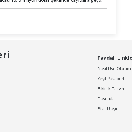
acatı 13, 5 milyon dolar şeklinde kayıtlara geçti.
eri
Faydalı Linkl
Nasıl Üye Olurum
Yeşil Pasaport
Etkinlik Takvimi
Duyurular
Bize Ulaşın