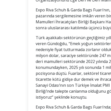
Organizasyonunu Ege Deri ve Deri Mamulleri
Expo Riva Schuh & Garda Bags Fuarı’nın,
pazarında sergilemesine imkân veren bir 
Mamulleri İhracatçıları Birliği Başkanı H
sonra uluslararası katılımda üçüncü büyü
Türk ayakkabı sektörünün geçtiğimiz yıllar
veren Gündoğdu, “Emek yoğun sektörler o
nedeniyle fiyat tutturmada zorlanır oldu
milyon dolar, saraciye sektöründe 247 mil
deri mamulleri sektöründe 2022 yılında 24
konumundayken, 2025 yılı sonunda 1 milyar
pozisyona düştü. Fuarlar, sektörel ticare
ticarette kötü gidişe dur demek ve ihraca
Sanayi Odası’nın son Türkiye İmalat PMI 
Birliği’nde talepte canlanma olduğunu gö
istiyoruz” şeklinde konuştu.
Expo Riva Schuh & Garda Bags Fuarı’nda;