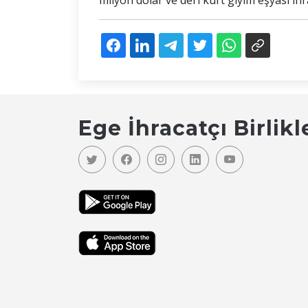
milyon dolar ve deri kürt giyim eşyası ihr
Ege İhracatçı Birlikl