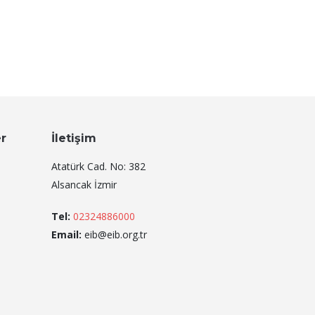
er
İletişim
Atatürk Cad. No: 382
Alsancak İzmir
Tel:
02324886000
Email:
eib@eib.org.tr