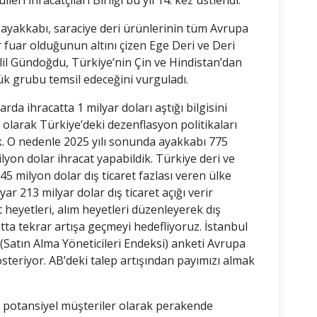
 İhracatçıları Birliği bu yıl 14. kez üstlendi.
 ayakkabı, saraciye deri ürünlerinin tüm Avrupa
fuar olduğunun altını çizen Ege Deri ve Deri
alil Gündoğdu, Türkiye’nin Çin ve Hindistan’dan
k grubu temsil edeceğini vurguladı.
da ihracatta 1 milyar doları aştığı bilgisini
larak Türkiye’deki dezenflasyon politikaları
k. O nedenle 2025 yılı sonunda ayakkabı 775
yon dolar ihracat yapabildik. Türkiye deri ve
5 milyon dolar dış ticaret fazlası veren ülke
 213 milyar dolar dış ticaret açığı verir
t heyetleri, alım heyetleri düzenleyerek dış
tta tekrar artışa geçmeyi hedefliyoruz. İstanbul
(Satın Alma Yöneticileri Endeksi) anketi Avrupa
steriyor. AB’deki talep artışından payımızı almak
 potansiyel müşteriler olarak perakende