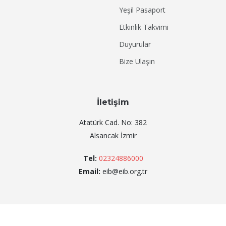
Yeşil Pasaport
Etkinlik Takvimi
Duyurular
Bize Ulaşın
İletişim
Atatürk Cad. No: 382
Alsancak İzmir
Tel:
02324886000
Email:
eib@eib.org.tr