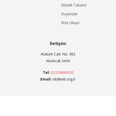
Etkinlik Takvimi
Duyurular
Bize Ulaşın
İletişim
Atatürk Cad. No: 382
Alsancak İzmir
Tel:
02324886000
Email:
eib@eib.org.tr