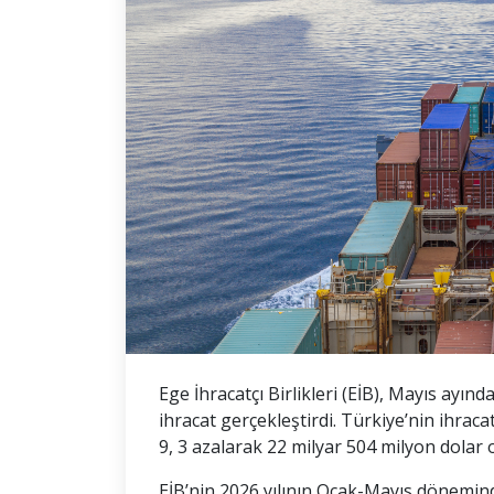
Ege İhracatçı Birlikleri (EİB), Mayıs ayınd
ihracat gerçekleştirdi. Türkiye’nin ihraca
9, 3 azalarak 22 milyar 504 milyon dolar 
EİB’nin 2026 yılının Ocak-Mayıs döneminde