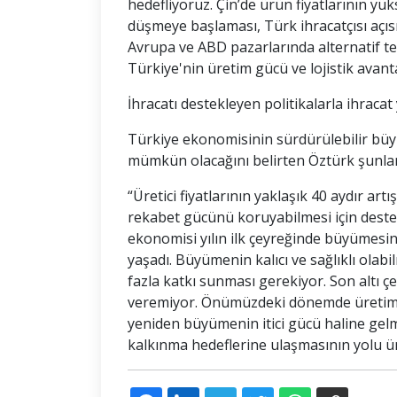
hedefliyoruz. Çin’de ürün fiyatlarının yü
düşmeye başlaması, Türk ihracatçısı açıs
Avrupa ve ABD pazarlarında alternatif ted
Türkiye'nin üretim gücü ve lojistik avanta
İhracatı destekleyen politikalarla ihraca
Türkiye ekonomisinin sürdürülebilir büyü
mümkün olacağını belirten Öztürk şunları
“Üretici fiyatlarının yaklaşık 40 aydır art
rekabet gücünü koruyabilmesi için dest
ekonomisi yılın ilk çeyreğinde büyümesin
yaşadı. Büyümenin kalıcı ve sağlıklı olab
fazla katkı sunması gerekiyor. Son altı ç
veremiyor. Önümüzdeki dönemde üretimi v
yeniden büyümenin itici gücü haline gelm
kalkınma hedeflerine ulaşmasının yolu ür