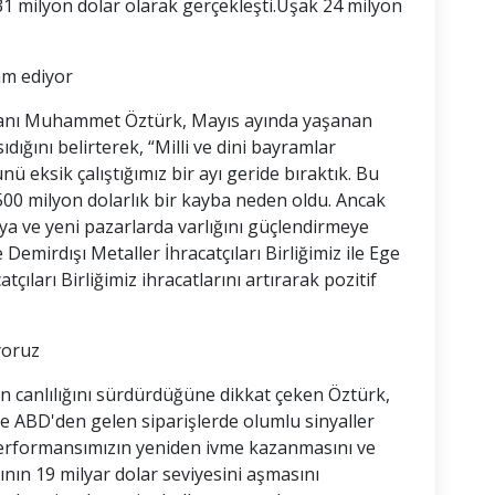
 31 milyon dolar olarak gerçekleşti.Uşak 24 milyon
am ediyor
aşkanı Muhammet Öztürk, Mayıs ayında yaşanan
dığını belirterek, “Milli ve dini bayramlar
nü eksik çalıştığımız bir ayı geride bıraktık. Bu
00 milyon dolarlık bir kayba neden oldu. Ancak
a ve yeni pazarlarda varlığını güçlendirmeye
emirdışı Metaller İhracatçıları Birliğimiz ile Ege
ıları Birliğimiz ihracatlarını artırarak pozitif
yoruz
in canlılığını sürdürdüğüne dikkat çeken Öztürk,
ve ABD'den gelen siparişlerde olumlu sinyaller
t performansımızın yeniden ivme kazanmasını ve
atının 19 milyar dolar seviyesini aşmasını