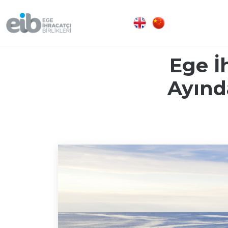
Ege İ
Ayında