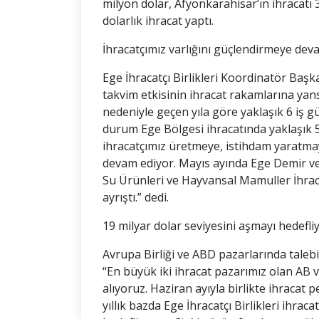
milyon dolar, Afyonkarahisar’ın ihracatı
dolarlık ihracat yaptı.
İhracatçımız varlığını güçlendirmeye dev
Ege İhracatçı Birlikleri Koordinatör B
takvim etkisinin ihracat rakamlarına yansı
nedeniyle geçen yıla göre yaklaşık 6 iş gü
durum Ege Bölgesi ihracatında yaklaşık 5
ihracatçımız üretmeye, istihdam yaratmay
devam ediyor. Mayıs ayında Ege Demir ve D
Su Ürünleri ve Hayvansal Mamuller İhracatç
ayrıştı.” dedi.
19 milyar dolar seviyesini aşmayı hedefli
Avrupa Birliği ve ABD pazarlarında taleb
“En büyük iki ihracat pazarımız olan AB 
alıyoruz. Haziran ayıyla birlikte ihraca
yıllık bazda Ege İhracatçı Birlikleri ihrac