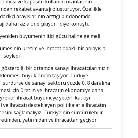
kselmesi ve kapasite kullanım oranlarının
ından rekabet avantajı oluşturuyor. Özellikle
arikçi arayışlarının arttığı bir dönemde
jı daha fazla öne çıkıyor.” diye konuştu.
t yeniden büyümenin itici gücü haline gelmeli
mesinin üretim ve ihracat odaklı bir anlayışla
 söyledi:
ış gösterdiği bir ortamda sanayi ihracatçılarımızın
eklenmesi büyük önem taşıyor. Türkiye
i sürdürse de sanayi sektörü yüzde 0, 8 daralma
ilmesi için üretim ve ihracatın ekonomiye daha
eyrektir ihracat büyümeye yeterli katkıyı
e ihracatı destekleyen politikalarla ihracatın
esini sağlamalıyız. Türkiye'nin sürdürülebilir
etimden, yatırımdan ve ihracattan geçiyor.”