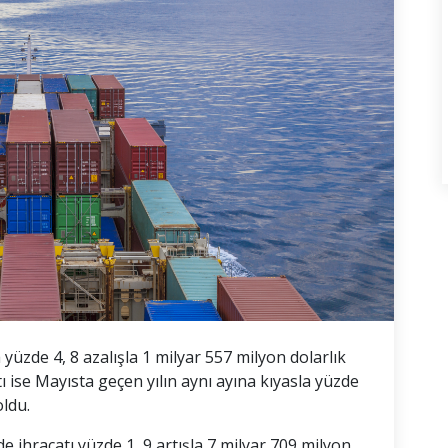
a yüzde 4, 8 azalışla 1 milyar 557 milyon dolarlık
tı ise Mayısta geçen yılın aynı ayına kıyasla yüzde
oldu.
 ihracatı yüzde 1, 9 artışla 7 milyar 709 milyon