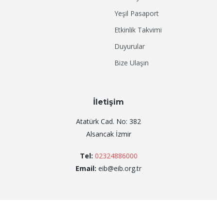
Yeşil Pasaport
Etkinlik Takvimi
Duyurular
Bize Ulaşın
İletişim
Atatürk Cad. No: 382
Alsancak İzmir
Tel:
02324886000
Email:
eib@eib.org.tr