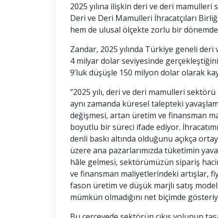
2025 yılına ilişkin deri ve deri mamuller
Deri ve Deri Mamulleri İhracatçıları Bir
hem de ulusal ölçekte zorlu bir dönemden
Zandar, 2025 yılında Türkiye geneli deri v
4 milyar dolar seviyesinde gerçekleştiğin
9’luk düşüşle 150 milyon dolar olarak kayd
“2025 yılı, deri ve deri mamulleri sektör
aynı zamanda küresel talepteki yavaşlam
değişmesi, artan üretim ve finansman mali
boyutlu bir süreci ifade ediyor. İhracat
denli baskı altında olduğunu açıkça ortay
üzere ana pazarlarımızda tüketimin yavaş
hâle gelmesi, sektörümüzün sipariş hacimle
ve finansman maliyetlerindeki artışlar, fi
fason üretim ve düşük marjlı satış modelle
mümkün olmadığını net biçimde gösteriy
Bu çerçevede sektörün çıkış yolunun tas