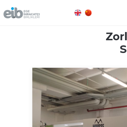
Zor
S