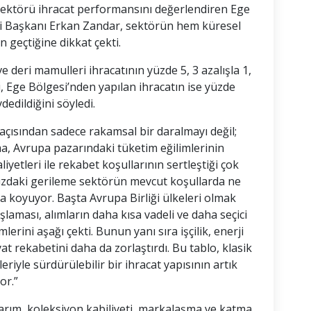
i sektörü ihracat performansını değerlendiren Ege
liği Başkanı Erkan Zandar, sektörün hem küresel
 geçtiğine dikkat çekti.
e deri mamulleri ihracatının yüzde 5, 3 azalışla 1,
i, Ege Bölgesi’nden yapılan ihracatın ise yüzde
edildiğini söyledi.
ü açısından sadece rakamsal bir daralmayı değil;
a, Avrupa pazarındaki tüketim eğilimlerinin
yetleri ile rekabet koşullarının sertleştiği çok
ımızdaki gerileme sektörün mevcut koşullarda ne
a koyuyor. Başta Avrupa Birliği ülkeleri olmak
laması, alımların daha kısa vadeli ve daha seçici
rini aşağı çekti. Bunun yanı sıra işçilik, enerji
yat rekabetini daha da zorlaştırdı. Bu tablo, klasik
riyle sürdürülebilir bir ihracat yapısının artık
or.”
arım, koleksiyon kabiliyeti, markalaşma ve katma