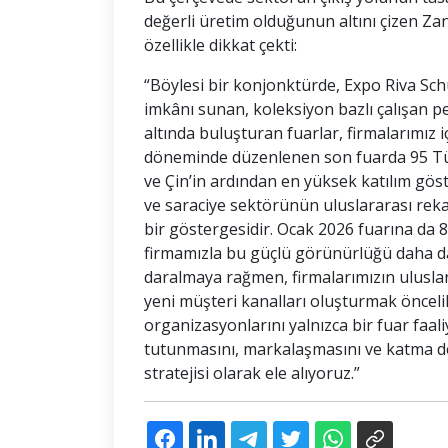
değerli üretim olduğunun altını çizen Zan
özellikle dikkat çekti:
“Böylesi bir konjonktürde, Expo Riva Sc
imkânı sunan, koleksiyon bazlı çalışan per
altında buluşturan fuarlar, firmalarımız iç
döneminde düzenlenen son fuarda 95 Türk 
ve Çin’in ardından en yüksek katılım gös
ve saraciye sektörünün uluslararası reka
bir göstergesidir. Ocak 2026 fuarına da 8
firmamızla bu güçlü görünürlüğü daha da
daralmaya rağmen, firmalarımızın ulusl
yeni müşteri kanalları oluşturmak öncelik
organizasyonlarını yalnızca bir fuar faali
tutunmasını, markalaşmasını ve katma değ
stratejisi olarak ele alıyoruz.”