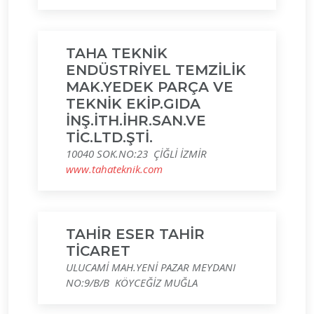
TAHA TEKNİK
ENDÜSTRİYEL TEMZİLİK
MAK.YEDEK PARÇA VE
TEKNİK EKİP.GIDA
İNŞ.İTH.İHR.SAN.VE
TİC.LTD.ŞTİ.
10040 SOK.NO:23 ÇİĞLİ İZMİR
www.tahateknik.com
TAHİR ESER TAHİR
TİCARET
ULUCAMİ MAH.YENİ PAZAR MEYDANI
NO:9/B/B KÖYCEĞİZ MUĞLA