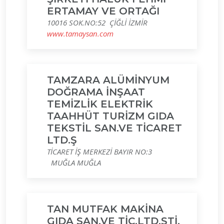
ERTAMAY VE ORTAĞI
10016 SOK.NO:52 ÇİĞLİ İZMİR
www.tamaysan.com
TAMZARA ALÜMİNYUM
DOĞRAMA İNŞAAT
TEMİZLİK ELEKTRİK
TAAHHÜT TURİZM GIDA
TEKSTİL SAN.VE TİCARET
LTD.Ş
TİCARET İŞ MERKEZİ BAYIR NO:3
MUĞLA MUĞLA
TAN MUTFAK MAKİNA
GIDA SAN.VE TİC.LTD.ŞTİ.