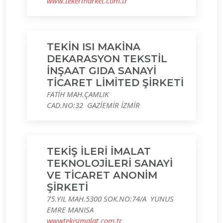
www.tekermarket.com.tr
TEKİN ISI MAKİNA
DEKARASYON TEKSTİL
İNŞAAT GIDA SANAYİ
TİCARET LİMİTED ŞİRKETİ
FATİH MAH.ÇAMLIK
CAD.NO:32 GAZİEMİR İZMİR
TEKİŞ İLERİ İMALAT
TEKNOLOJİLERİ SANAYİ
VE TİCARET ANONİM
ŞİRKETİ
75.YIL MAH.5300 SOK.NO:74/A YUNUS
EMRE MANISA
wwwtekisimalat.com.tr