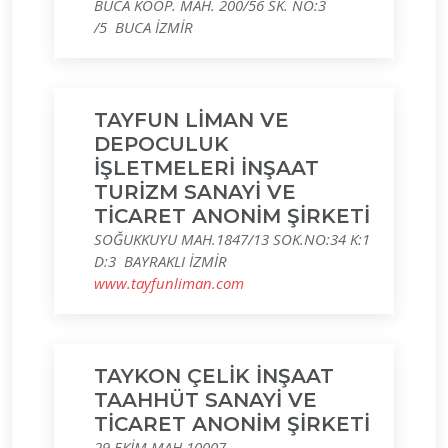
BUCA KOOP. MAH. 200/56 SK. NO:3
/5 BUCA İZMİR
TAYFUN LİMAN VE
DEPOCULUK
İŞLETMELERİ İNŞAAT
TURİZM SANAYİ VE
TİCARET ANONİM ŞİRKETİ
SOĞUKKUYU MAH.1847/13 SOK.NO:34 K:1
D:3 BAYRAKLI İZMİR
www.tayfunliman.com
TAYKON ÇELİK İNŞAAT
TAAHHÜT SANAYİ VE
TİCARET ANONİM ŞİRKETİ
29 EKİM MAH.10007