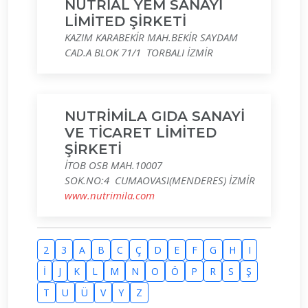
NUTRİAL YEM SANAYİ
LİMİTED ŞİRKETİ
KAZIM KARABEKİR MAH.BEKİR SAYDAM
CAD.A BLOK 71/1 TORBALI İZMİR
NUTRİMİLA GIDA SANAYİ
VE TİCARET LİMİTED
ŞİRKETİ
İTOB OSB MAH.10007
SOK.NO:4 CUMAOVASI(MENDERES) İZMİR
www.nutrimila.com
2
3
A
B
C
Ç
D
E
F
G
H
I
İ
J
K
L
M
N
O
Ö
P
R
S
Ş
T
U
Ü
V
Y
Z