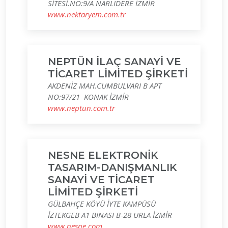
SİTESİ.NO:9/A NARLIDERE İZMİR
www.nektaryem.com.tr
NEPTÜN İLAÇ SANAYİ VE
TİCARET LİMİTED ŞİRKETİ
AKDENİZ MAH.CUMBULVARI B APT
NO:97/21 KONAK İZMİR
www.neptun.com.tr
NESNE ELEKTRONİK
TASARIM-DANIŞMANLIK
SANAYİ VE TİCARET
LİMİTED ŞİRKETİ
GÜLBAHÇE KÖYÜ İYTE KAMPÜSÜ
İZTEKGEB A1 BINASI B-28 URLA İZMİR
www.nesne.com