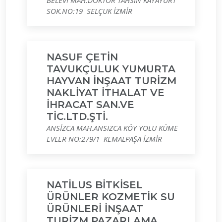
BELEVİ MAH.DOKTOR TAHSİN KAYAYURT
SOK.NO:19 SELÇUK İZMİR
NASUF ÇETİN
TAVUKÇULUK YUMURTA
HAYVAN İNŞAAT TURİZM
NAKLİYAT İTHALAT VE
İHRACAT SAN.VE
TİC.LTD.ŞTİ.
ANSİZCA MAH.ANSIZCA KÖY YOLU KÜME
EVLER NO:279/1 KEMALPAŞA İZMİR
NATİLUS BİTKİSEL
ÜRÜNLER KOZMETİK SU
ÜRÜNLERİ İNŞAAT
TURİZM PAZARLAMA