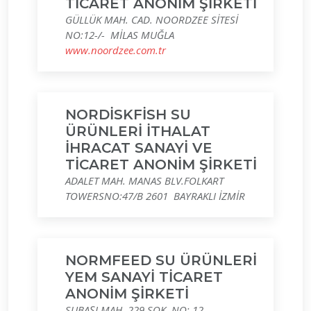
TİCARET ANONİM ŞİRKETİ
GÜLLÜK MAH. CAD. NOORDZEE SİTESİ
NO:12-/- MİLAS MUĞLA
www.noordzee.com.tr
NORDİSKFİSH SU
ÜRÜNLERİ İTHALAT
İHRACAT SANAYİ VE
TİCARET ANONİM ŞİRKETİ
ADALET MAH. MANAS BLV.FOLKART
TOWERSNO:47/B 2601 BAYRAKLI İZMİR
NORMFEED SU ÜRÜNLERİ
YEM SANAYİ TİCARET
ANONİM ŞİRKETİ
SUBAŞI MAH. 229 SOK. NO: 12