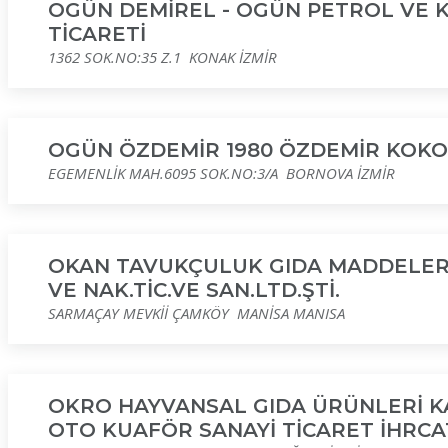
OGÜN DEMİREL - OGÜN PETROL VE 
TİCARETİ
1362 SOK.NO:35 Z.1 KONAK İZMİR
OGÜN ÖZDEMİR 1980 ÖZDEMİR KOK
EGEMENLİK MAH.6095 SOK.NO:3/A BORNOVA İZMİR
OKAN TAVUKÇULUK GIDA MADDELER
VE NAK.TİC.VE SAN.LTD.ŞTİ.
SARMAÇAY MEVKİİ ÇAMKÖY MANİSA MANISA
OKRO HAYVANSAL GIDA ÜRÜNLERİ KA
OTO KUAFÖR SANAYİ TİCARET İHRCATA