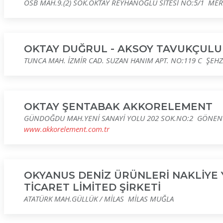
OSB MAH.9.(2) SOK.OKTAY REYHANOĞLU SİTESİ NO:5/1 ME
OKTAY DUĞRUL - AKSOY TAVUKÇULU
TUNCA MAH. İZMİR CAD. SUZAN HANIM APT. NO:119 C ŞEH
OKTAY ŞENTABAK AKKORELEMENT
GÜNDOĞDU MAH.YENİ SANAYİ YOLU 202 SOK.NO:2 GÖNEN 
www.akkorelement.com.tr
OKYANUS DENİZ ÜRÜNLERİ NAKLİYE 
TİCARET LİMİTED ŞİRKETİ
ATATÜRK MAH.GÜLLÜK / MİLAS MİLAS MUĞLA