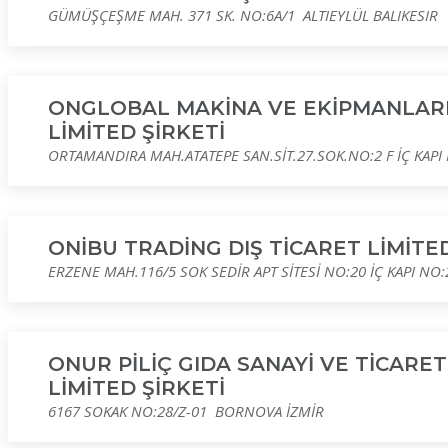
GÜMÜŞÇEŞME MAH. 371 SK. NO:6A/1 ALTIEYLÜL BALIKESIR
ONGLOBAL MAKİNA VE EKİPMANLARI
LİMİTED ŞİRKETİ
ORTAMANDIRA MAH.ATATEPE SAN.SİT.27.SOK.NO:2 F İÇ KAPI 
ONİBU TRADİNG DIŞ TİCARET LİMİTED
ERZENE MAH.116/5 SOK SEDİR APT SİTESİ NO:20 İÇ KAPI N
ONUR PİLİÇ GIDA SANAYİ VE TİCARE
LİMİTED ŞİRKETİ
6167 SOKAK NO:28/Z-01 BORNOVA İZMİR