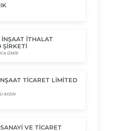
IK
 İNŞAAT İTHALAT
 ŞİRKETİ
UCA İZMİR
İNŞAAT TİCARET LİMİTED
SI AYDIN
 SANAYİ VE TİCARET