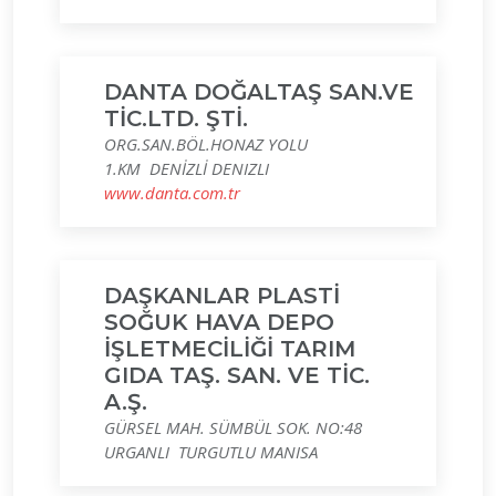
DANTA DOĞALTAŞ SAN.VE
TİC.LTD. ŞTİ.
ORG.SAN.BÖL.HONAZ YOLU
1.KM DENİZLİ DENIZLI
www.danta.com.tr
DAŞKANLAR PLASTİ
SOĞUK HAVA DEPO
İŞLETMECİLİĞİ TARIM
GIDA TAŞ. SAN. VE TİC.
A.Ş.
GÜRSEL MAH. SÜMBÜL SOK. NO:48
URGANLI TURGUTLU MANISA