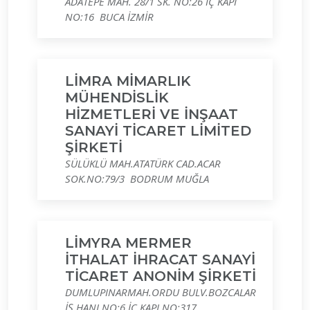
ADATEPE MAH. 28/1 SK. NO:26 İÇ KAPI
NO:16 BUCA İZMİR
LİMRA MİMARLIK
MÜHENDİSLİK
HİZMETLERİ VE İNŞAAT
SANAYİ TİCARET LİMİTED
ŞİRKETİ
SÜLÜKLÜ MAH.ATATÜRK CAD.ACAR
SOK.NO:79/3 BODRUM MUĞLA
LİMYRA MERMER
İTHALAT İHRACAT SANAYİ
TİCARET ANONİM ŞİRKETİ
DUMLUPINARMAH.ORDU BULV.BOZCALAR
İŞ HANI NO:6 İÇ KAPI NO:317