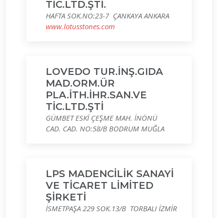
TİC.LTD.ŞTİ.
HAFTA SOK.NO:23-7 ÇANKAYA ANKARA
www.lotusstones.com
LOVEDO TUR.İNŞ.GIDA
MAD.ORM.ÜR
PLA.İTH.İHR.SAN.VE
TİC.LTD.ŞTİ
GÜMBET ESKİ ÇEŞME MAH. İNÖNÜ
CAD. CAD. NO:58/B BODRUM MUĞLA
LPS MADENCİLİK SANAYİ
VE TİCARET LİMİTED
ŞİRKETİ
İSMETPAŞA 229 SOK.13/B TORBALI İZMİR