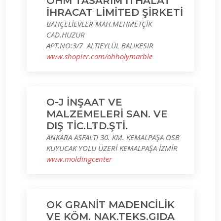
OHM TASARIM İTHALAT
İHRACAT LİMİTED ŞİRKETİ
BAHÇELİEVLER MAH.MEHMETÇİK
CAD.HUZUR
APT.NO:3/7 ALTIEYLÜL BALIKESIR
www.shopier.com/ohholymarble
O-J İNŞAAT VE
MALZEMELERİ SAN. VE
DIŞ TİC.LTD.ŞTİ.
ANKARA ASFALTI 30. KM. KEMALPAŞA OSB
KUYUCAK YOLU ÜZERİ KEMALPAŞA İZMİR
www.moldingcenter
OK GRANİT MADENCİLİK
VE KÖM. NAK.TEKS.GIDA