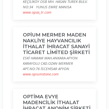
KEÇİLİKÖY OSB MH. HASAN TÜREK BULV.
NO:34 YUNUS EMRE MANISA
www.opas_tr.com
OPİUM MERMER MADEN
NAKLİYE HAYVANCILIK
İTHALAT İHRACAT SANAYİ
TİCARET LİMİTED ŞİRKETİ
ESKİ HAMAM MAH.ANKARA-AFYON
KARAYOLU CAD.OZAN MERMER
APT.NO:76 İSCEHİSAR AFYON
www.opiumstone.com
OPTİMA EVYE
MADENCİLİK İTHALAT
İHRACAT ANONİM ŞİRKETİ