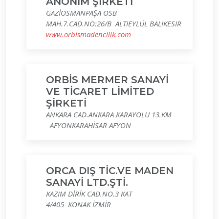
ANONİM ŞİRKETİ
GAZİOSMANPAŞA OSB
MAH.7.CAD.NO:26/B ALTIEYLÜL BALIKESIR
www.orbismadencilik.com
ORBİS MERMER SANAYİ
VE TİCARET LİMİTED
ŞİRKETİ
ANKARA CAD.ANKARA KARAYOLU 13.KM
AFYONKARAHİSAR AFYON
ORCA DIŞ TİC.VE MADEN
SANAYİ LTD.ŞTİ.
KAZIM DİRİK CAD.NO.3 KAT
4/405 KONAK İZMİR