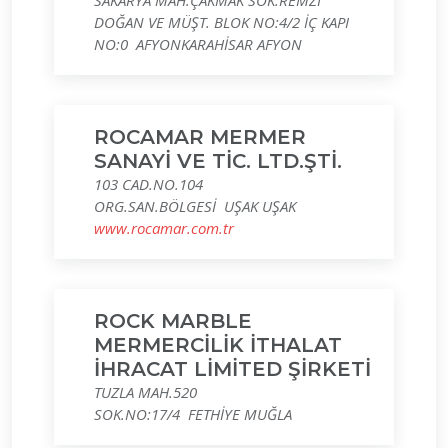
SAKARYA MAH.ÇAKMAK SOK.REMZİ
DOĞAN VE MÜŞT. BLOK NO:4/2 İÇ KAPI
NO:0 AFYONKARAHİSAR AFYON
ROCAMAR MERMER
SANAYİ VE TİC. LTD.ŞTİ.
103 CAD.NO.104
ORG.SAN.BÖLGESİ UŞAK UŞAK
www.rocamar.com.tr
ROCK MARBLE
MERMERCİLİK İTHALAT
İHRACAT LİMİTED ŞİRKETİ
TUZLA MAH.520
SOK.NO:17/4 FETHİYE MUĞLA