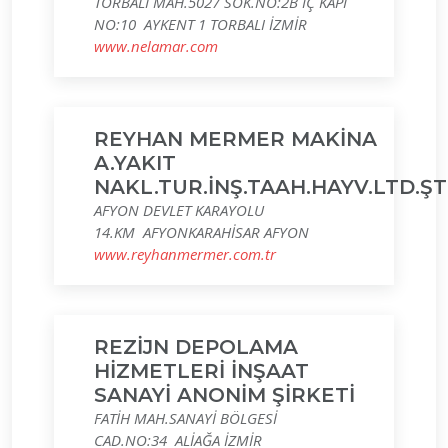
TORBALI MAH.5027 SOK.NO:2B İÇ KAPI
NO:10 AYKENT 1 TORBALI İZMİR
www.nelamar.com
REYHAN MERMER MAKİNA
A.YAKIT
NAKL.TUR.İNŞ.TAAH.HAYV.LTD.ŞT
AFYON DEVLET KARAYOLU
14.KM AFYONKARAHİSAR AFYON
www.reyhanmermer.com.tr
REZİJN DEPOLAMA
HİZMETLERİ İNŞAAT
SANAYİ ANONİM ŞİRKETİ
FATİH MAH.SANAYİ BÖLGESİ
CAD.NO:34 ALİAĞA İZMİR