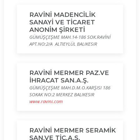
RAVİNİ MADENCİLİK
SANAYİ VE TİCARET
ANONİM ŞİRKETİ
GÜMÜŞÇEŞME MAH.14-186 SOK.RAVİNİ
APT.NO:2/A ALTIEYLÜL BALIKESIR
RAVİNİ MERMER PAZ.VE
İHRACAT SAN.A.Ş.
GÜMÜŞÇEŞME MAH.D.M.O.KARŞISI 186
SOKAK NO:2 MERKEZ BALIKESIR
www.ravini.com
RAVİNİ MERMER SERAMİK
SAN.VE TİC.A.Ş.