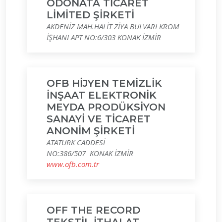
ODONATA TİCARET
LİMİTED ŞİRKETİ
AKDENİZ MAH.HALİT ZİYA BULVARI KROM
İŞHANI APT NO:6/303 KONAK İZMİR
OFB HİJYEN TEMİZLİK
İNŞAAT ELEKTRONİK
MEYDA PRODÜKSİYON
SANAYİ VE TİCARET
ANONİM ŞİRKETİ
ATATÜRK CADDESİ
NO:386/507 KONAK İZMİR
www.ofb.com.tr
OFF THE RECORD