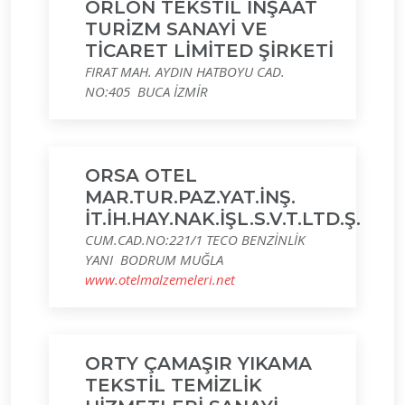
ORLON TEKSTİL İNŞAAT
TURİZM SANAYİ VE
TİCARET LİMİTED ŞİRKETİ
FIRAT MAH. AYDIN HATBOYU CAD.
NO:405 BUCA İZMİR
ORSA OTEL
MAR.TUR.PAZ.YAT.İNŞ.
İT.İH.HAY.NAK.İŞL.S.V.T.LTD.Ş.
CUM.CAD.NO:221/1 TECO BENZİNLİK
YANI BODRUM MUĞLA
www.otelmalzemeleri.net
ORTY ÇAMAŞIR YIKAMA
TEKSTİL TEMİZLİK