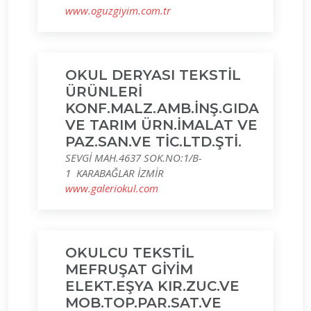
www.oguzgiyim.com.tr
OKUL DERYASI TEKSTİL
ÜRÜNLERİ
KONF.MALZ.AMB.İNŞ.GIDA
VE TARIM ÜRN.İMALAT VE
PAZ.SAN.VE TİC.LTD.ŞTİ.
SEVGİ MAH.4637 SOK.NO:1/B-
1 KARABAĞLAR İZMİR
www.galeriokul.com
OKULCU TEKSTİL
MEFRUŞAT GİYİM
ELEKT.EŞYA KIR.ZUC.VE
MOB.TOP.PAR.SAT.VE