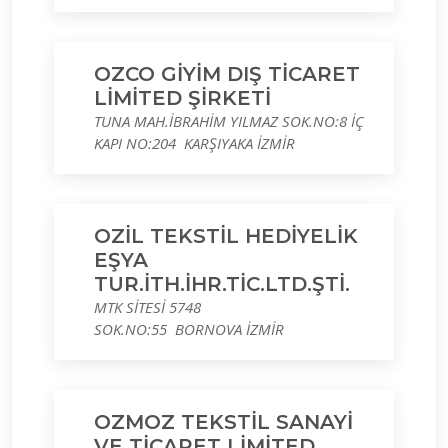
OZCO GİYİM DIŞ TİCARET
LİMİTED ŞİRKETİ
TUNA MAH.İBRAHİM YILMAZ SOK.NO:8 İÇ
KAPI NO:204 KARŞIYAKA İZMİR
OZİL TEKSTİL HEDİYELİK
EŞYA
TUR.İTH.İHR.TİC.LTD.ŞTİ.
MTK SİTESİ 5748
SOK.NO:55 BORNOVA İZMİR
OZMOZ TEKSTİL SANAYİ
VE TİCARET LİMİTED