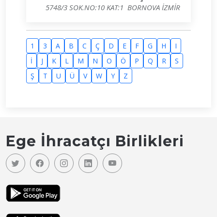
5748/3 SOK.NO:10 KAT:1 BORNOVA İZMİR
1
3
A
B
C
Ç
D
E
F
G
H
I
İ
J
K
L
M
N
O
Ö
P
Q
R
S
Ş
T
U
Ü
V
W
Y
Z
Ege İhracatçı Birlikleri