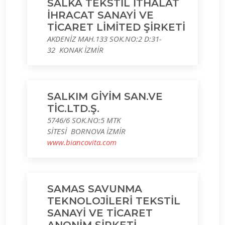
SALKA TEKSTİL İTHALAT
İHRACAT SANAYİ VE
TİCARET LİMİTED ŞİRKETİ
AKDENİZ MAH.133 SOK.NO:2 D:31-
32 KONAK İZMİR
SALKIM GİYİM SAN.VE
TİC.LTD.Ş.
5746/6 SOK.NO:5 MTK
SİTESİ BORNOVA İZMİR
www.biancovita.com
SAMAS SAVUNMA
TEKNOLOJİLERİ TEKSTİL
SANAYİ VE TİCARET