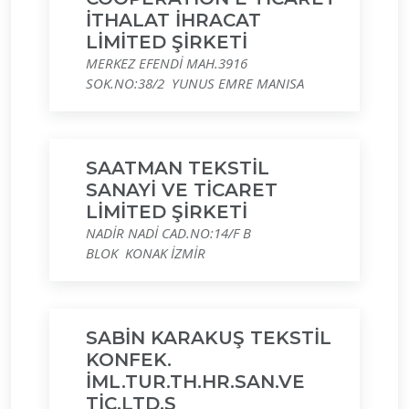
İTHALAT İHRACAT
LİMİTED ŞİRKETİ
MERKEZ EFENDİ MAH.3916
SOK.NO:38/2 YUNUS EMRE MANISA
SAATMAN TEKSTİL
SANAYİ VE TİCARET
LİMİTED ŞİRKETİ
NADİR NADİ CAD.NO:14/F B
BLOK KONAK İZMİR
SABİN KARAKUŞ TEKSTİL
KONFEK.
İML.TUR.TH.HR.SAN.VE
TİC.LTD.Ş