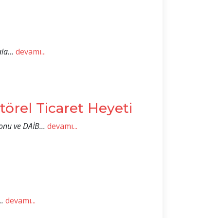
a...
devamı...
örel Ticaret Heyeti
nu ve DAİB...
devamı...
..
devamı...