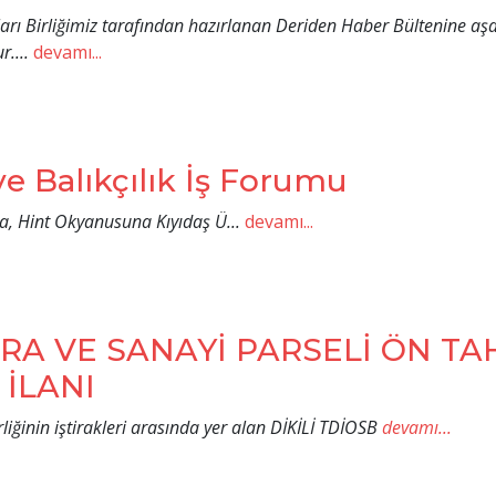
ları Birliğimiz tarafından hazırlanan Deriden Haber Bültenine aş
r....
devamı...
e Balıkçılık İş Forumu
a, Hint Okyanusuna Kıyıdaş Ü...
devamı...
ERA VE SANAYİ PARSELİ ÖN TAH
 İLANI
erliğinin iştirakleri arasında yer alan DİKİLİ TDİOSB
devamı...