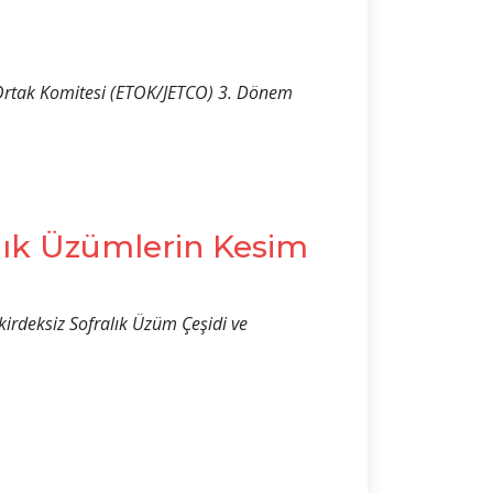
t Ortak Komitesi (ETOK/JETCO) 3. Dönem
alık Üzümlerin Kesim
irdeksiz Sofralık Üzüm Çeşidi ve