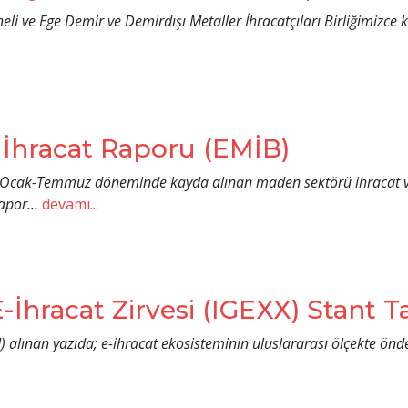
ve Ege Demir ve Demirdışı Metaller İhracatçıları Birliğimizce k
l İhracat Raporu (EMİB)
e Ocak-Temmuz döneminde kayda alınan maden sektörü ihracat ver
por...
devamı...
-İhracat Zirvesi (IGEXX) Stant T
M) alınan yazıda; e-ihracat ekosisteminin uluslararası ölçekte önd