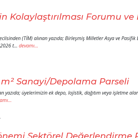
 Kolaylaştırılması Forumu ve K
clisinden (TİM) alınan yazıda; Birleşmiş Milletler Asya ve Pasif
026 t...
devamı...
 m² Sanayi/Depolama Parseli
 yazıda; üyelerimizin ek depo, lojistik, dağıtım veya işletme alan
amı...
E
emi Sektörel Değerlendirme 