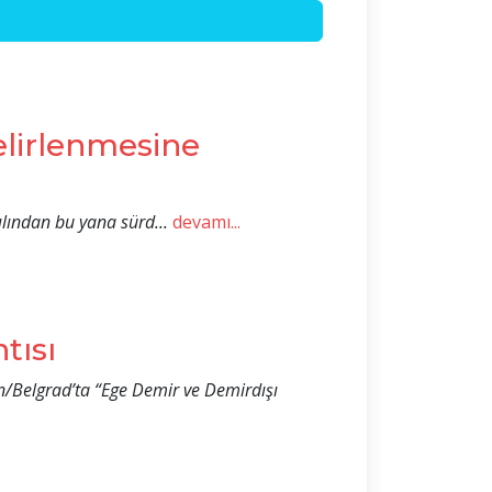
elirlenmesine
lından bu yana sürd...
devamı...
tısı
an/Belgrad’ta “Ege Demir ve Demirdışı