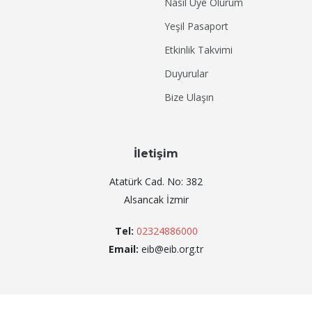
Nasıl Üye Olurum
Yeşil Pasaport
Etkinlik Takvimi
Duyurular
Bize Ulaşın
İletişim
Atatürk Cad. No: 382
Alsancak İzmir
Tel:
02324886000
Email:
eib@eib.org.tr