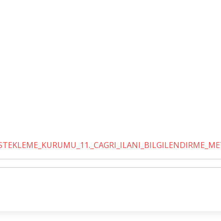
STEKLEME_KURUMU_11._CAGRI_ILANI_BILGILENDIRME_MET