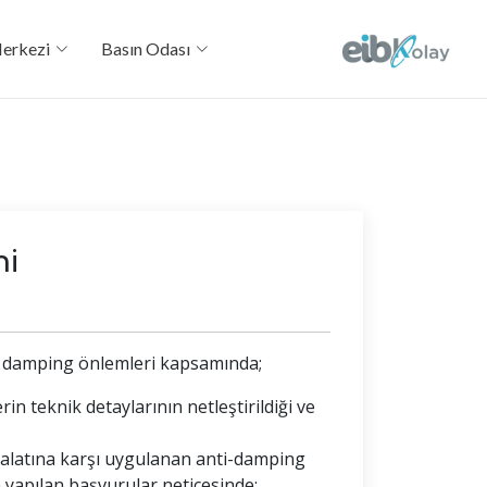
Merkezi
Basın Odası
mi
ti damping önlemleri kapsamında;
n teknik detaylarının netleştirildiği ve
halatına karşı uygulanan anti-damping
 yapılan başvurular neticesinde;