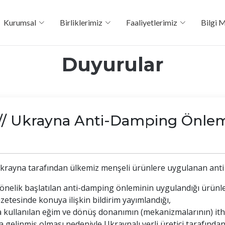
Kurumsal
Birliklerimiz
Faaliyetlerimiz
Bilgi 
Duyurular
 Ukrayna Anti-Damping Önle
 Ukrayna tarafından ülkemiz menşeli ürünlere uygulanan an
yönelik başlatılan anti-damping önleminin uygulandığı ürünleri
etesinde konuya ilişkin bildirim yayımlandığı,
a kullanılan eğim ve dönüş donanımın (mekanizmalarının) it
gelinmiş olması nedeniyle Ukraynalı yerli üretici tarafından