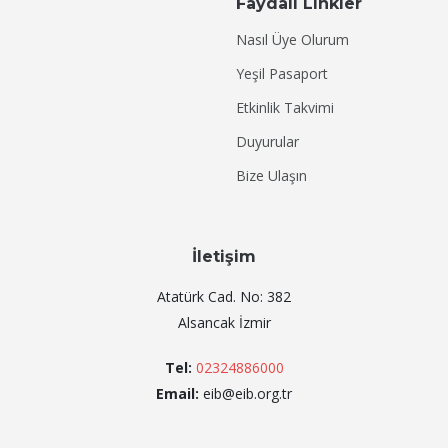
Faydalı Linkler
Nasıl Üye Olurum
Yeşil Pasaport
Etkinlik Takvimi
Duyurular
Bize Ulaşın
İletişim
Atatürk Cad. No: 382
Alsancak İzmir
Tel:
02324886000
Email:
eib@eib.org.tr