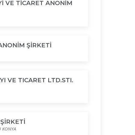
İ VE TİCARET ANONİM
ANONİM ŞİRKETİ
 VE TICARET LTD.STI.
ŞİRKETİ
U KONYA