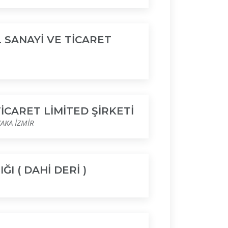
 SANAYİ VE TİCARET
İCARET LİMİTED ŞİRKETİ
YAKA İZMİR
I ( DAHİ DERİ )