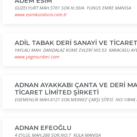
ADEM ESİM
GÜZELYURT MAH.5761 SOK.N:30/A YUNUS EMRE MANISA
www.esimkundura.com.tr
ADİL TABAK DERİ SANAYİ VE TİCARET
YAYLALI MAH. DANDALAZ KÜME EVLERİ NO:53 KARACASU AY
www.yagmurderi.com
ADNAN AYAKKABI ÇANTA VE DERİ M
TİCARET LİMİTED ŞİRKETİ
EGEMENLİK MAH.6121 SOK.MERKEZ ÇARŞI SİTESİ NO:1/B48
ADNAN EFEOĞLU
4 EYLÜL MAH.286 SOK.NO:7 KULA MANISA