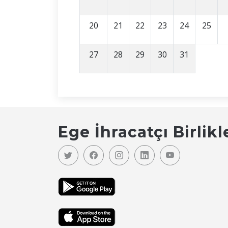
20
21
22
23
24
25
27
28
29
30
31
Ege İhracatçı Birlikl