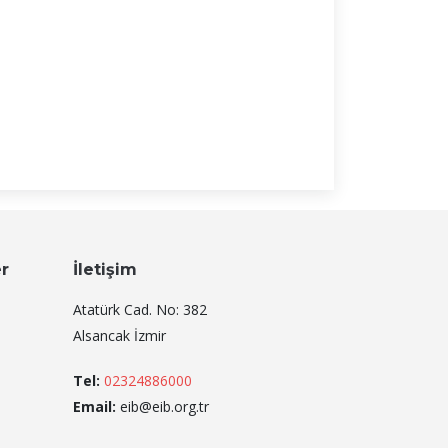
er
İletişim
Atatürk Cad. No: 382
Alsancak İzmir
Tel:
02324886000
Email:
eib@eib.org.tr