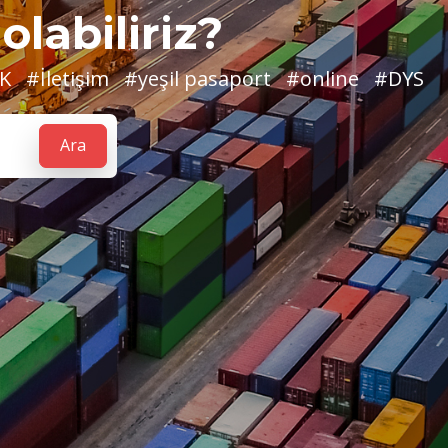
olabiliriz?
K
#İletişim
#yeşil pasaport
#online
#DYS