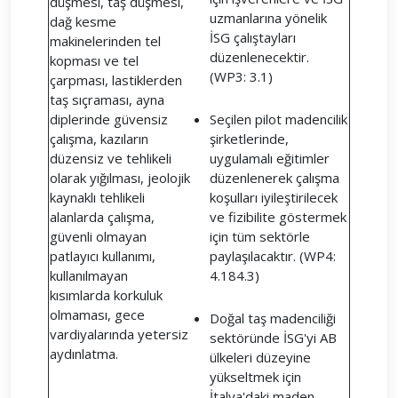
düşmesi, taş düşmesi,
uzmanlarına yönelik
dağ kesme
İSG çalıştayları
makinelerinden tel
düzenlenecektir.
kopması ve tel
(WP3: 3.1)
çarpması, lastiklerden
taş sıçraması, ayna
diplerinde güvensiz
Seçilen pilot madencilik
çalışma, kazıların
şirketlerinde,
düzensiz ve tehlikeli
uygulamalı eğitimler
olarak yığılması, jeolojik
düzenlenerek çalışma
kaynaklı tehlikeli
koşulları iyileştirilecek
alanlarda çalışma,
ve fizibilite göstermek
güvenli olmayan
için tüm sektörle
patlayıcı kullanımı,
paylaşılacaktır. (WP4:
kullanılmayan
4.184.3)
kısımlarda korkuluk
olmaması, gece
Doğal taş madenciliği
vardiyalarında yetersiz
sektöründe İSG'yi AB
aydınlatma.
ülkeleri düzeyine
yükseltmek için
İtalya'daki maden