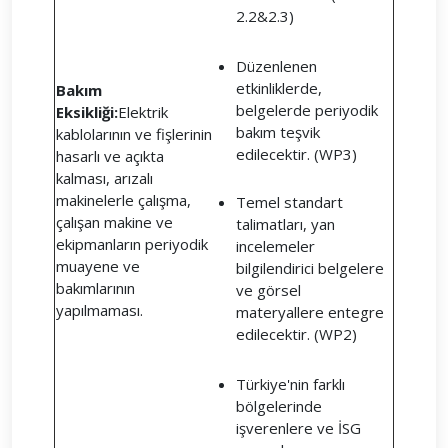
2.2&2.3)
Düzenlenen
etkinliklerde,
Bakım
belgelerde periyodik
Eksikliği:
Elektrik
bakım teşvik
kablolarının ve fişlerinin
edilecektir. (WP3)
hasarlı ve açıkta
kalması, arızalı
makinelerle çalışma,
Temel standart
çalışan makine ve
talimatları, yan
ekipmanların periyodik
incelemeler
muayene ve
bilgilendirici belgelere
bakımlarının
ve görsel
yapılmaması.
materyallere entegre
edilecektir. (WP2)
Türkiye'nin farklı
bölgelerinde
işverenlere ve İSG