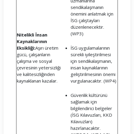
uzmanlarına
sendikalaşmanın
önemini anlatmak için
İSG çalıştayları
düzenlenecektir.
(WP3)
Nitelikli İnsan
Kaynaklarının
Eksikliği:
Aşırı üretim
İSG uygulamalarının
gücü, çalışanların
sürekli iyileştirilmesi
çalışma ve sosyal
için sendikalaşmanın,
çevresinin yetersizliği
insan kaynaklarının
ve kalitesizliğinden
geliştirilmesinin önemi
kaynaklanan kazalar.
vurgulanacaktır. (WP4)
Güvenlik kültürünü
sağlamak için
bilgilendirici belgeler
(İSG Kılavuzları, KKD
Kılavuzları)
hazırlanacaktır.