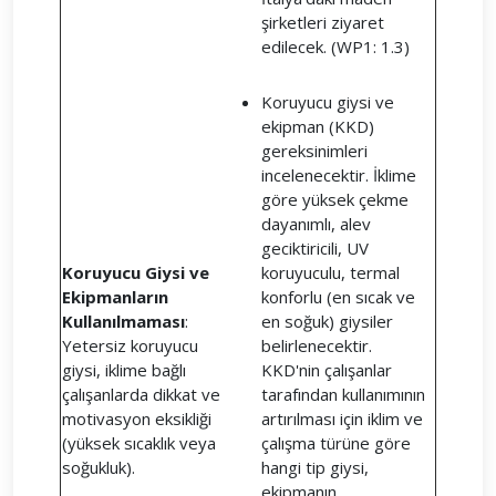
şirketleri ziyaret
edilecek. (WP1: 1.3)
Koruyucu giysi ve
ekipman (KKD)
gereksinimleri
incelenecektir. İklime
göre yüksek çekme
dayanımlı, alev
geciktiricili, UV
Koruyucu Giysi ve
koruyuculu, termal
Ekipmanların
konforlu (en sıcak ve
Kullanılmaması
:
en soğuk) giysiler
Yetersiz koruyucu
belirlenecektir.
giysi, iklime bağlı
KKD'nin çalışanlar
çalışanlarda dikkat ve
tarafından kullanımının
motivasyon eksikliği
artırılması için iklim ve
(yüksek sıcaklık veya
çalışma türüne göre
soğukluk).
hangi tip giysi,
ekipmanın