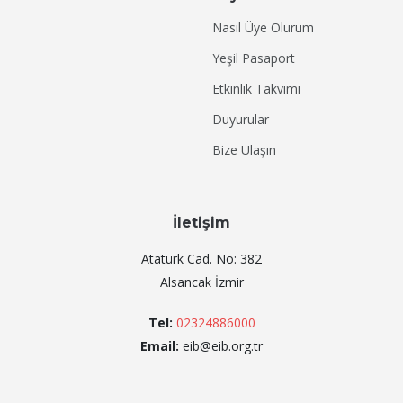
Nasıl Üye Olurum
Yeşil Pasaport
Etkinlik Takvimi
Duyurular
Bize Ulaşın
İletişim
Atatürk Cad. No: 382
Alsancak İzmir
Tel:
02324886000
Email:
eib@eib.org.tr