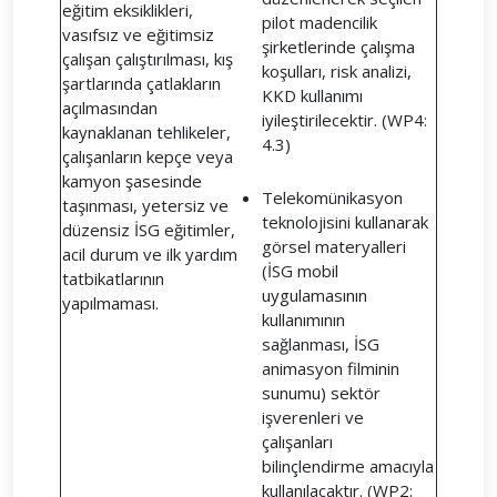
eğitim eksiklikleri,
pilot madencilik
vasıfsız ve eğitimsiz
şirketlerinde çalışma
çalışan çalıştırılması, kış
koşulları, risk analizi,
şartlarında çatlakların
KKD kullanımı
açılmasından
iyileştirilecektir. (WP4:
kaynaklanan tehlikeler,
4.3)
çalışanların kepçe veya
kamyon şasesinde
Telekomünikasyon
taşınması, yetersiz ve
teknolojisini kullanarak
düzensiz İSG eğitimler,
görsel materyalleri
acil durum ve ilk yardım
(İSG mobil
tatbikatlarının
uygulamasının
yapılmaması.
kullanımının
sağlanması, İSG
animasyon filminin
sunumu) sektör
işverenleri ve
çalışanları
bilinçlendirme amacıyla
kullanılacaktır. (WP2: