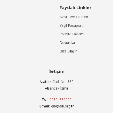
Faydalı Linkler
Nasıl Üye Olurum
Yeşil Pasaport
Etkinlik Takvimi
Duyurular
Bize Ulaşın
İletişim
Atatürk Cad. No: 382
Alsancak İzmir
Tel:
02324886000
Email:
eib@eib.org.tr