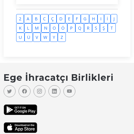
2
A
B
C
Ç
D
E
F
G
H
I
İ
J
K
L
M
N
O
Ö
P
Q
R
S
Ş
T
U
Ü
V
W
Y
Z
Ege İhracatçı Birlikleri