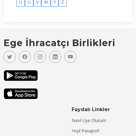
U
Ü
V
W
Y
Z
Ege İhracatçı Birlikleri
Faydalı Linkler
Nasıl Üye Olurum
Yeşil Pasaport