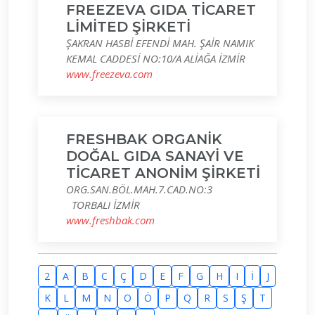
FREEZEVA GIDA TİCARET
LİMİTED ŞİRKETİ
ŞAKRAN HASBİ EFENDİ MAH. ŞAİR NAMIK
KEMAL CADDESİ NO:10/A ALİAĞA İZMİR
www.freezeva.com
FRESHBAK ORGANİK
DOĞAL GIDA SANAYİ VE
TİCARET ANONİM ŞİRKETİ
ORG.SAN.BÖL.MAH.7.CAD.NO:3
TORBALI İZMİR
www.freshbak.com
2
A
B
C
Ç
D
E
F
G
H
I
İ
J
K
L
M
N
O
Ö
P
Q
R
S
Ş
T