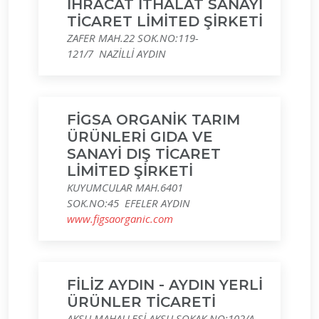
İHRACAT İTHALAT SANAYİ
TİCARET LİMİTED ŞİRKETİ
ZAFER MAH.22 SOK.NO:119-
121/7 NAZİLLİ AYDIN
FİGSA ORGANİK TARIM
ÜRÜNLERİ GIDA VE
SANAYİ DIŞ TİCARET
LİMİTED ŞİRKETİ
KUYUMCULAR MAH.6401
SOK.NO:45 EFELER AYDIN
www.figsaorganic.com
FİLİZ AYDIN - AYDIN YERLİ
ÜRÜNLER TİCARETİ
AKSU MAHALLESİ AKSU SOKAK NO:102/A