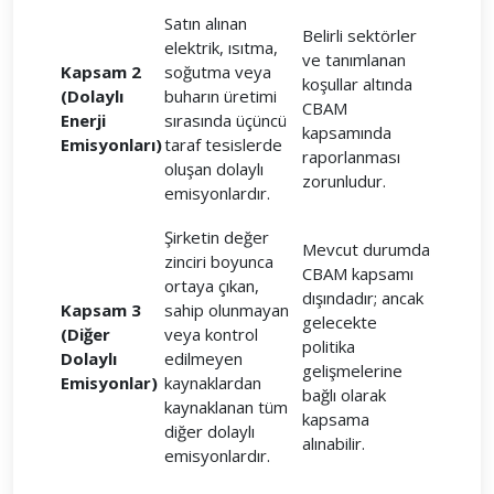
Satın alınan
Belirli sektörler
elektrik, ısıtma,
ve tanımlanan
Kapsam 2
soğutma veya
koşullar altında
(Dolaylı
buharın üretimi
CBAM
Enerji
sırasında üçüncü
kapsamında
Emisyonları)
taraf tesislerde
raporlanması
oluşan dolaylı
zorunludur.
emisyonlardır.
Şirketin değer
Mevcut durumda
zinciri boyunca
CBAM kapsamı
ortaya çıkan,
dışındadır; ancak
Kapsam 3
sahip olunmayan
gelecekte
(Diğer
veya kontrol
politika
Dolaylı
edilmeyen
gelişmelerine
Emisyonlar)
kaynaklardan
bağlı olarak
kaynaklanan tüm
kapsama
diğer dolaylı
alınabilir.
emisyonlardır.